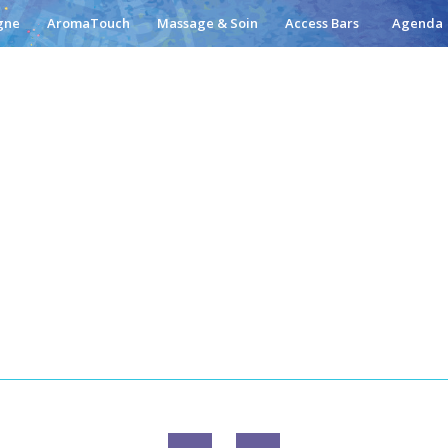
gne
AromaTouch
Massage & Soin
Access Bars
Agenda